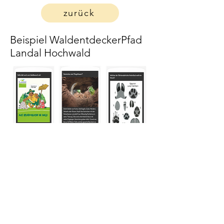
zurück
Beispiel WaldentdeckerPfad
Landal Hochwald
Leistungen
Entwicklung der Geschäftsidee
Benchmarking
Erarbeiten eines kompletten
Marketing- und Umsetzungskonzepts